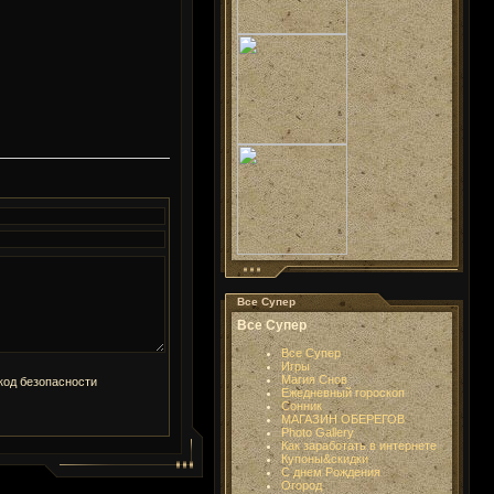
Все Супер
Все Супер
Все Супер
Игры
Магия Снов
Ежедневный гороскоп
Сонник
МАГАЗИН ОБЕРЕГОВ
Photo Gallery
Как заработать в интернете
Купоны&скидки
С днем Рождения
Огород