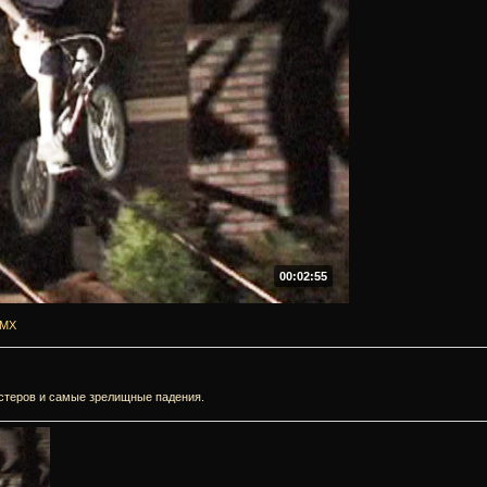
00:02:55
MX
теров и самые зрелищные падения.