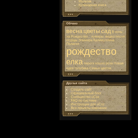
Мультик
Кулинарная книга
Облако
весна
цветы
сад
В ночь
на Рождество...
кумиры. видео
песня
огурцы
Эльмира Калимуллина
Пелагея
рождество
елка
пироги
кошка
роза
Новая
идея
голубика
Семья
цветок
Друзья сайта
Создать сайт
Официальный блог
Сообщество uCoz
FAQ по системе
Инструкции для uCoz
Все проекты компании