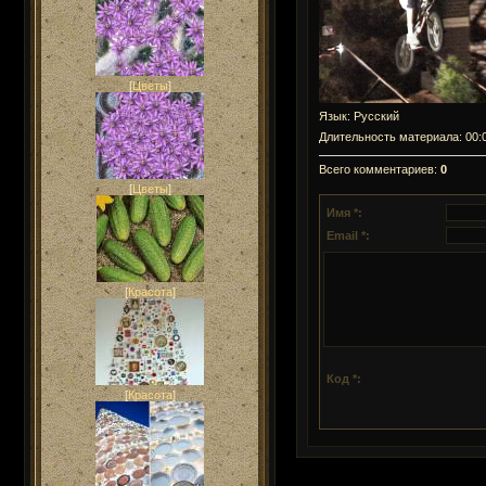
[
Цветы
]
Язык
: Русский
Длительность материала
: 00:
Всего комментариев
:
0
[
Цветы
]
Имя *:
Email *:
[
Красота
]
Код *:
[
Красота
]