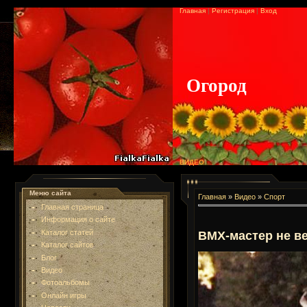
Главная
|
Регистрация
|
Вход
Огород
ВИДЕО
Меню сайта
Главная
»
Видео
»
Спорт
Главная страница
Информация о сайте
Каталог статей
BMX-мастер не ве
Каталог сайтов
Блог
Видео
Фотоальбомы
Онлайн игры