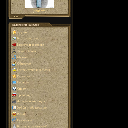
[
Красота
]
Категории каналов
Другое
Компьютерные игры
Красота и здоровье
Люди и блоги
Музыка
Общество
Путешествия и события
Развлечения
Сериалы
Спорт
Транспорт
Фильмы и анимация
Хобби и образование
Юмор
Все каналы
Каналы пользователей