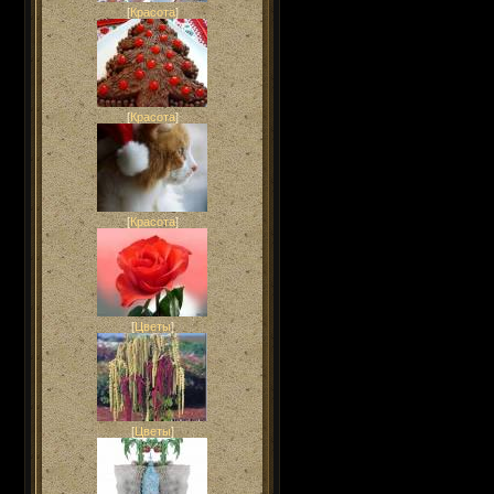
[
Красота
]
[
Красота
]
[
Красота
]
[
Цветы
]
[
Цветы
]