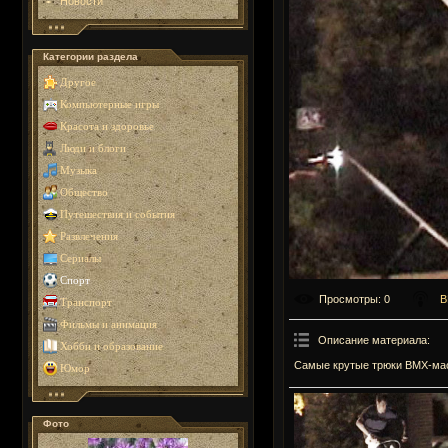
Новости
Категории раздела
Другое
Компьютерные игры
Красота и здоровье
Люди и блоги
Музыка
Общество
Путешествия и события
Развлечения
Сериалы
Спорт
Просмотры
: 0
B
Транспорт
Фильмы и анимация
Описание материала
:
Хобби и образование
Самые крутые трюки BMX-мас
Юмор
Фото