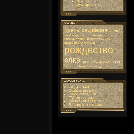
Мультик
Кулинарная книга
Облако
цветы
сад
весна
В ночь
на Рождество...
Эльмира
Калимуллина
Пелагея
кумиры.
видео
песня
огурцы
рождество
елка
пироги
кошка
роза
Новая
идея
голубика
Семья
цветок
Друзья сайта
Создать сайт
Официальный блог
Сообщество uCoz
FAQ по системе
Инструкции для uCoz
Все проекты компании