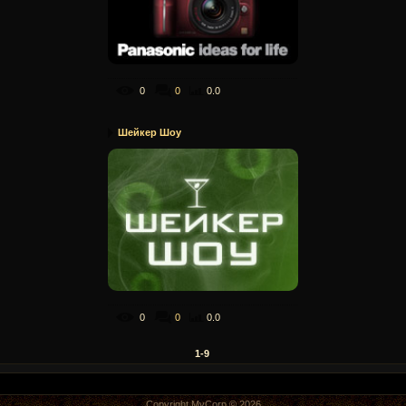
0
0
0.0
Шейкер Шоу
0
0
0.0
1-9
Copyright MyCorp © 2026