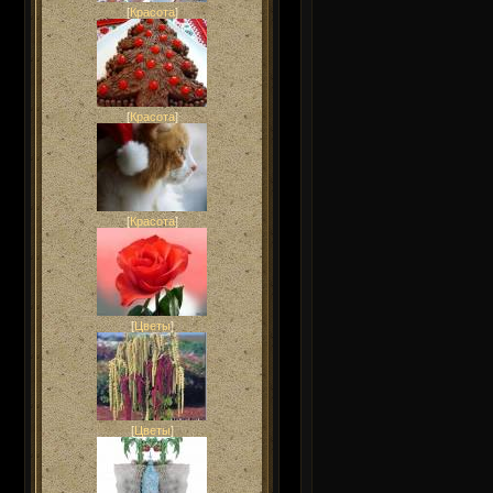
[
Красота
]
[
Красота
]
[
Красота
]
[
Цветы
]
[
Цветы
]