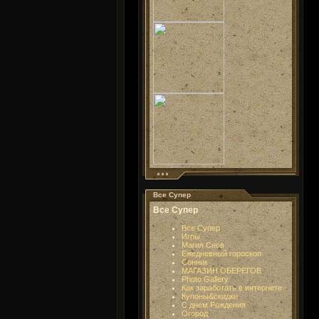
Все Супер
Все Супер
Все Супер
Игры
Магия Снов
Ежедневный гороскоп
Сонник
МАГАЗИН ОБЕРЕГОВ
Photo Gallery
Как заработать в интернете
Купоны&скидки
С днем Рождения
Огород