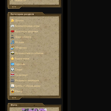
Новости
Категории раздела
Другое
Компьютерные игры
Красота и здоровье
Люди и блоги
Музыка
Общество
Путешествия и события
Развлечения
Сериалы
Спорт
Транспорт
Фильмы и анимация
Хобби и образование
Юмор
Фото