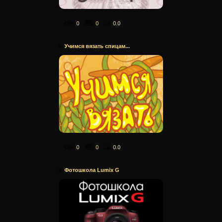
0
0
0.0
Учимся вязать спицам...
0
0
0.0
Фотошкола Lumix G