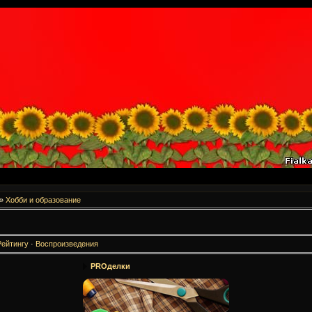
»
Хобби и образование
Рейтингу
·
Воспроизведения
PROделки