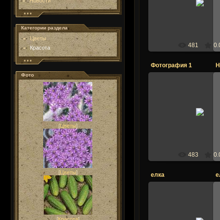
Новости
ogorodogor
Категории раздела
Цветы
481
0.
Красота
Фотография 1
Н
Фото
25.12.2013
ogorodogor
[
Цветы
]
483
0.
[
Цветы
]
елка
е
25.12.2013
[
Красота
]