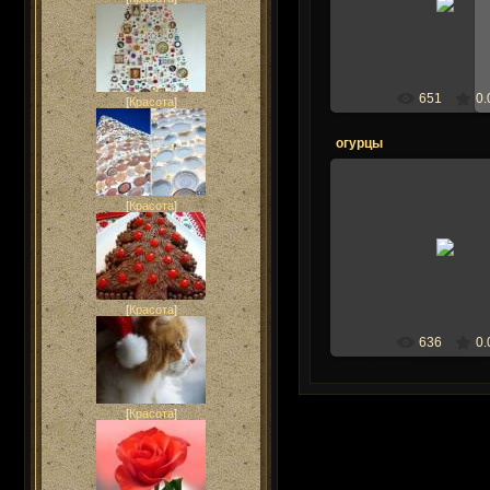
ogorodogor
651
0.
[
Красота
]
огурцы
[
Красота
]
06.05.2013
ogorodogor
[
Красота
]
636
0.
[
Красота
]