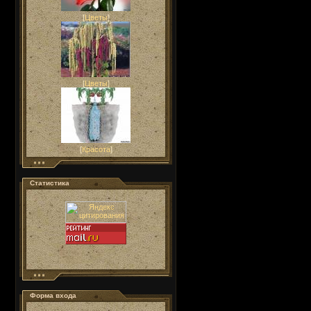
[
Цветы
]
[
Цветы
]
[
Красота
]
Статистика
Форма входа