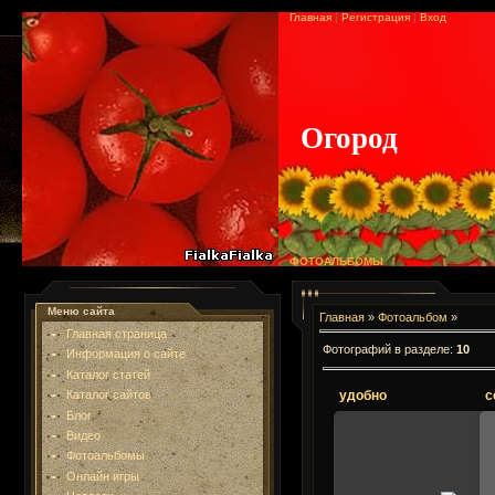
Главная
|
Регистрация
|
Вход
Огород
ФОТОАЛЬБОМЫ
Меню сайта
Главная
»
Фотоальбом
»
Главная страница
Фотографий в разделе
:
10
Информация о сайте
Каталог статей
Каталог сайтов
удобно
с
Блог
Видео
Фотоальбомы
Онлайн игры
25.12.2013