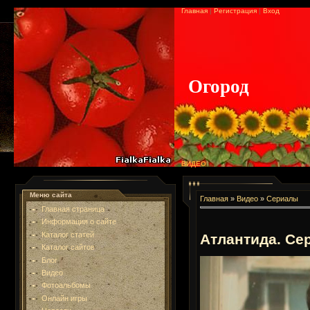
Главная
|
Регистрация
|
Вход
Огород
ВИДЕО
Меню сайта
Главная
»
Видео
»
Сериалы
Главная страница
Информация о сайте
Каталог статей
Атлантида. Се
Каталог сайтов
Блог
Видео
Фотоальбомы
Онлайн игры