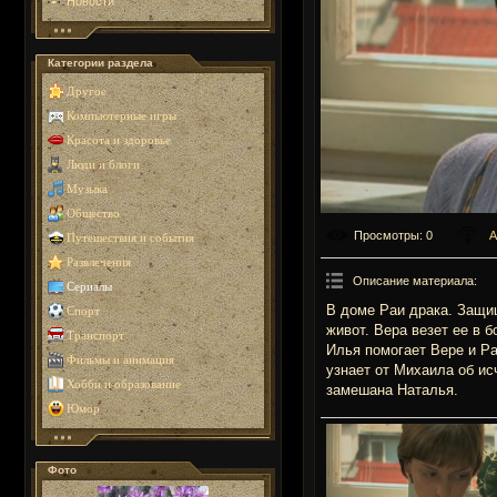
Новости
Категории раздела
Другое
Компьютерные игры
Красота и здоровье
Люди и блоги
Музыка
Общество
Просмотры
: 0
А
Путешествия и события
Развлечения
Описание материала
:
Сериалы
В доме Раи драка. Защищ
Спорт
живот. Вера везет ее в 
Транспорт
Илья помогает Вере и Ра
Фильмы и анимация
узнает от Михаила об ис
Хобби и образование
замешана Наталья.
Юмор
Фото