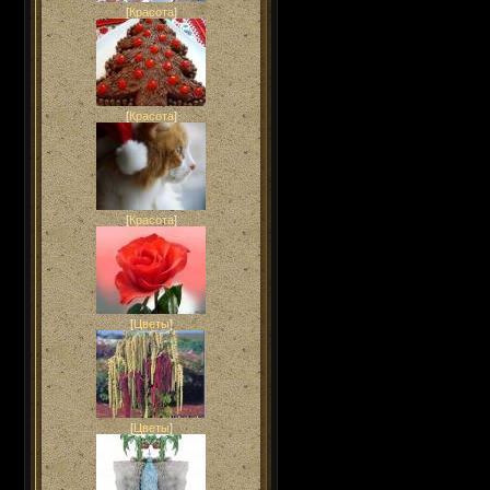
[
Красота
]
[
Красота
]
[
Красота
]
[
Цветы
]
[
Цветы
]