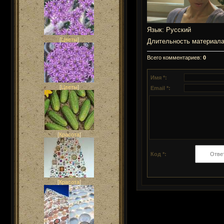
Язык
: Русский
[
Цветы
]
Длительность материал
Всего комментариев
:
0
Имя *:
[
Цветы
]
Email *:
[
Красота
]
Код *:
[
Красота
]