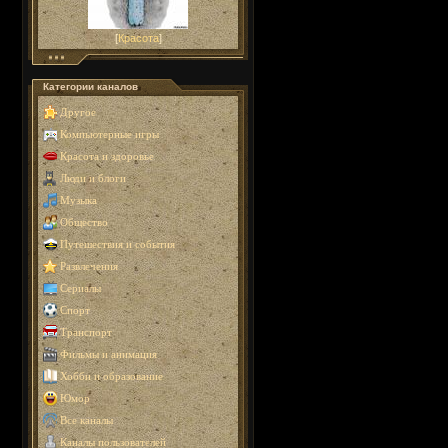
[
Красота
]
Категории каналов
Другое
Компьютерные игры
Красота и здоровье
Люди и блоги
Музыка
Общество
Путешествия и события
Развлечения
Сериалы
Спорт
Транспорт
Фильмы и анимация
Хобби и образование
Юмор
Все каналы
Каналы пользователей