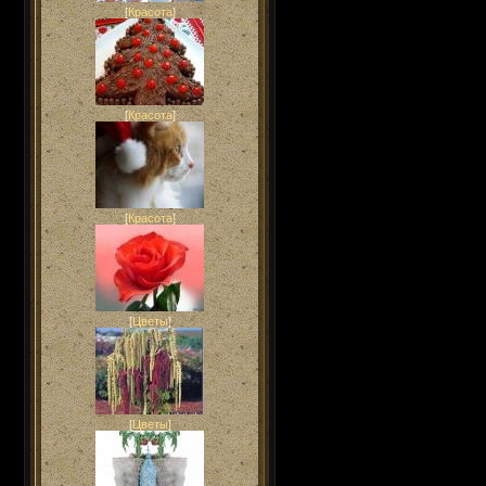
[
Красота
]
[
Красота
]
[
Красота
]
[
Цветы
]
[
Цветы
]