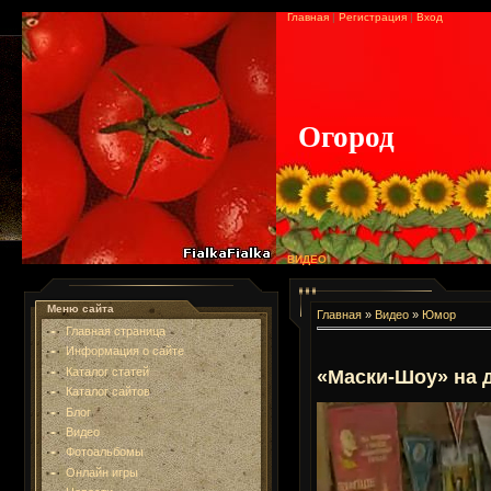
Главная
|
Регистрация
|
Вход
Огород
ВИДЕО
Меню сайта
Главная
»
Видео
»
Юмор
Главная страница
Информация о сайте
Каталог статей
«Маски-Шоу» на 
Каталог сайтов
Блог
Видео
Фотоальбомы
Онлайн игры