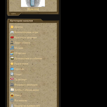
[
Красота
]
Категории каналов
Другое
Компьютерные игры
Красота и здоровье
Люди и блоги
Музыка
Общество
Путешествия и события
Развлечения
Сериалы
Спорт
Транспорт
Фильмы и анимация
Хобби и образование
Юмор
Все каналы
Каналы пользователей