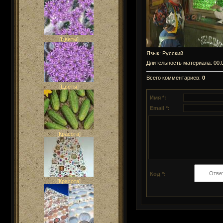
[
Цветы
]
Язык
: Русский
Длительность материала
: 00:
Всего комментариев
:
0
[
Цветы
]
Имя *:
Email *:
[
Красота
]
Код *:
[
Красота
]