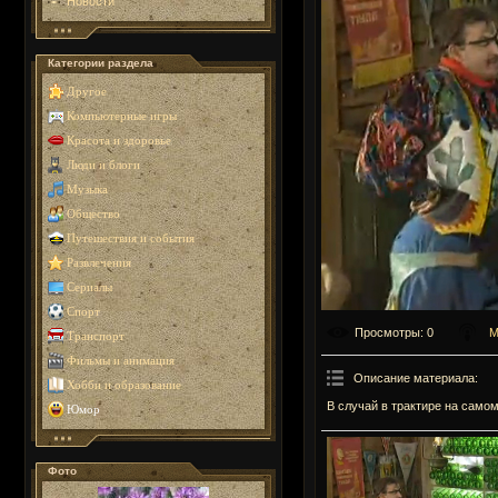
Новости
Категории раздела
Другое
Компьютерные игры
Красота и здоровье
Люди и блоги
Музыка
Общество
Путешествия и события
Развлечения
Сериалы
Спорт
Просмотры
: 0
М
Транспорт
Фильмы и анимация
Описание материала
:
Хобби и образование
В случай в трактире на самом
Юмор
Фото