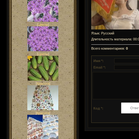
[
Цветы
]
Язык
: Русский
Длительность материала
: 00:
Всего комментариев
:
0
[
Цветы
]
Имя *:
Email *:
[
Красота
]
Код *:
[
Красота
]