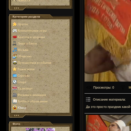
Новости
Категории раздела
Другое
Компьютерные игры
Красота и здоровье
Люди и блоги
Музыка
Общество
Путешествия и события
Развлечения
Сериалы
Спорт
Просмотры
: 0
М
Транспорт
Фильмы и анимация
Описание материала
:
Хобби и образование
Да это просто праздник какой-
Юмор
Фото