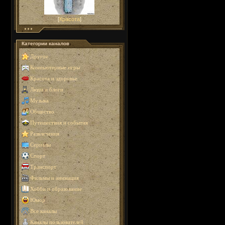
[
Красота
]
Категории каналов
Другое
Компьютерные игры
Красота и здоровье
Люди и блоги
Музыка
Общество
Путешествия и события
Развлечения
Сериалы
Спорт
Транспорт
Фильмы и анимация
Хобби и образование
Юмор
Все каналы
Каналы пользователей