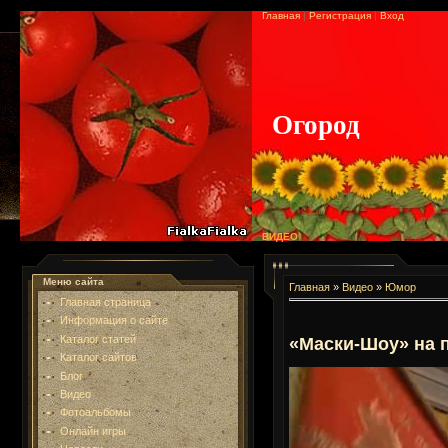
Главная
|
Регистрация
|
Вход
Огород
ВИДЕО
Меню сайта
Главная
»
Видео
»
Юмор
Главная страница
Информация о сайте
Каталог статей
«Маски-Шоу» на 
Каталог сайтов
Блог
Видео
Фотоальбомы
Онлайн игры