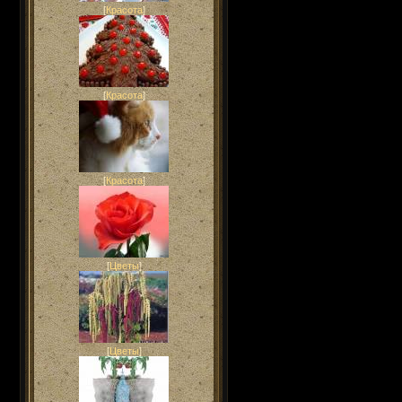
[
Красота
]
[
Красота
]
[
Красота
]
[
Цветы
]
[
Цветы
]