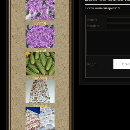
Всего комментариев
:
0
Имя *:
[
Цветы
]
Email *:
[
Цветы
]
Код *:
[
Красота
]
[
Красота
]