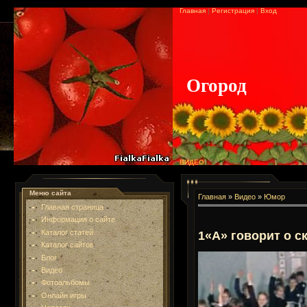
Главная
|
Регистрация
|
Вход
Огород
ВИДЕО
Меню сайта
Главная
»
Видео
»
Юмор
Главная страница
Информация о сайте
Каталог статей
1«А» говорит о с
Каталог сайтов
Блог
Видео
Фотоальбомы
Онлайн игры