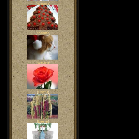
[
Красота
]
[
Красота
]
[
Красота
]
[
Цветы
]
[
Цветы
]