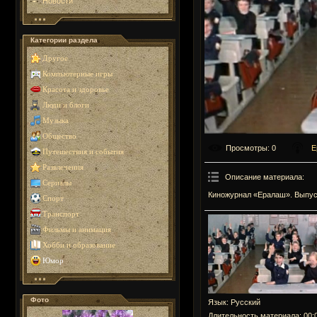
Новости
Категории раздела
Другое
Компьютерные игры
Красота и здоровье
Люди и блоги
Музыка
Общество
Просмотры
: 0
Е
Путешествия и события
Развлечения
Описание материала
:
Сериалы
Киножурнал «Ералаш». Выпуск
Спорт
Транспорт
Фильмы и анимация
Хобби и образование
Юмор
Фото
Язык
: Русский
Длительность материала
: 00: