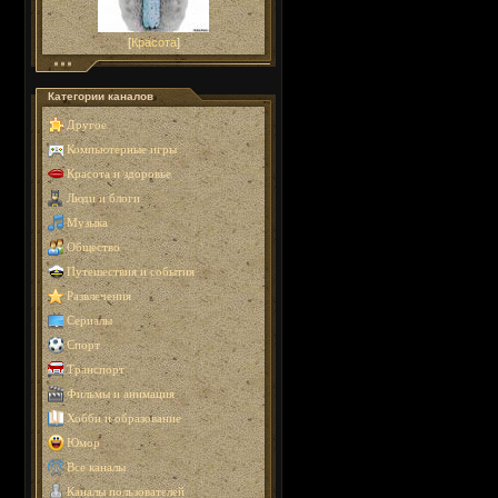
[
Красота
]
Категории каналов
Другое
Компьютерные игры
Красота и здоровье
Люди и блоги
Музыка
Общество
Путешествия и события
Развлечения
Сериалы
Спорт
Транспорт
Фильмы и анимация
Хобби и образование
Юмор
Все каналы
Каналы пользователей