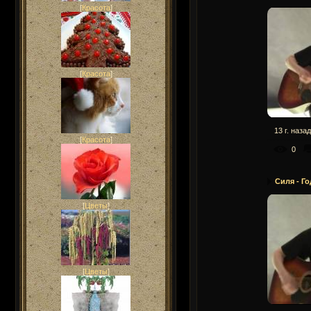
[
Красота
]
[
Красота
]
13 г. назад
[
Красота
]
0
Силя - Го
[
Цветы
]
[
Цветы
]