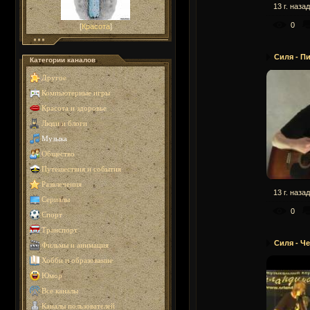
13 г. назад
0
[
Красота
]
Силя - П
Категории каналов
Другое
Компьютерные игры
Красота и здоровье
Люди и блоги
Музыка
Общество
Путешествия и события
Развлечения
13 г. назад
Сериалы
0
Спорт
Транспорт
Силя - Ч
Фильмы и анимация
Хобби и образование
Юмор
Все каналы
Каналы пользователей