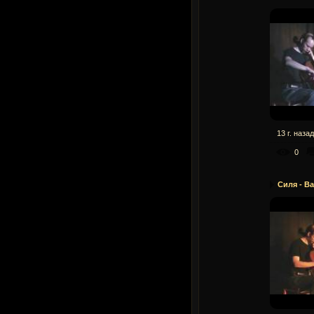
13 г. назад
0
Силя - В