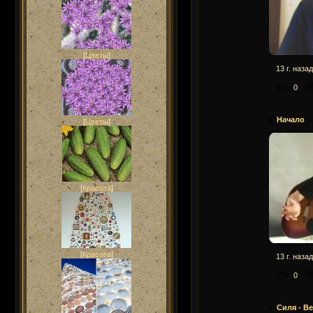
[
Цветы
]
13 г. назад
0
Начало
[
Цветы
]
[
Красота
]
[
Красота
]
13 г. назад
0
Силя - Ве