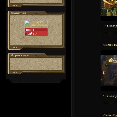
Статистика
13 г. назад
0
Силя и H
Форма входа
13 г. назад
0
Силя - Бу