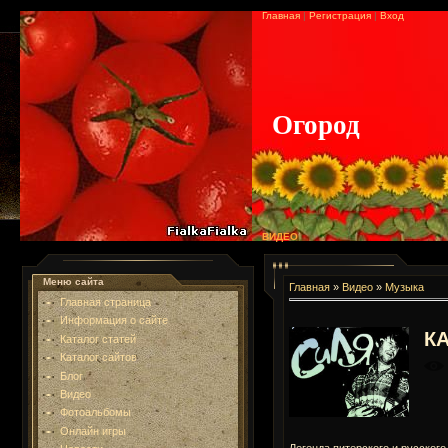
Главная
|
Регистрация
|
Вход
Огород
ВИДЕО
Меню сайта
Главная
»
Видео
»
Музыка
Главная страница
Информация о сайте
К
Каталог статей
Каталог сайтов
Блог
Видео
Фотоальбомы
Онлайн игры
Легенда питерского и русского