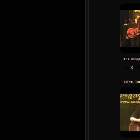
13 г. назад
0
Силя - З