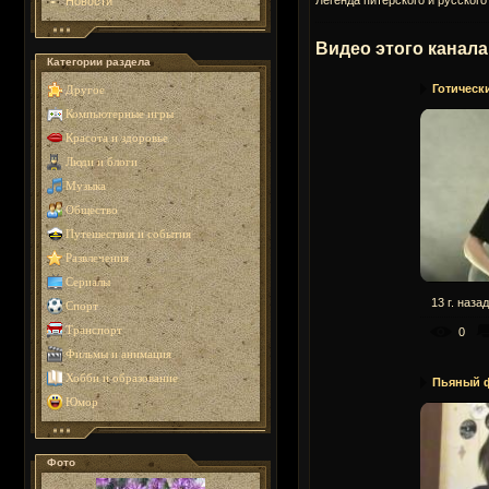
Новости
Видео этого канала
Категории раздела
Готическ
Другое
Компьютерные игры
Красота и здоровье
Люди и блоги
Музыка
Общество
Путешествия и события
Развлечения
Сериалы
13 г. назад
Спорт
Транспорт
0
Фильмы и анимация
Хобби и образование
Пьяный 
Юмор
Фото