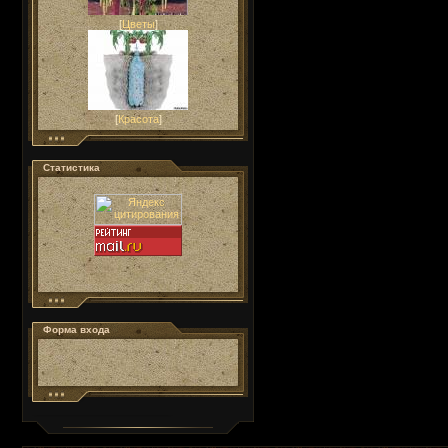
[
Цветы
]
[
Красота
]
Статистика
Форма входа