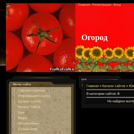
Главная
|
Регистрация
|
Вход
Огород
КАТАЛОГ САЙТОВ
Меню сайта
Главная
»
Каталог сайтов
»
Юм
Главная страница
В категории сайтов
:
0
Информация о сайте
Не найдено мате
Каталог статей
Каталог сайтов
Блог
Видео
Фотоальбомы
Онлайн игры