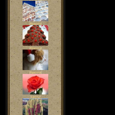
[
Красота
]
[
Красота
]
[
Красота
]
[
Цветы
]