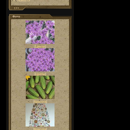
Новости
Фото
[
Цветы
]
[
Цветы
]
[
Красота
]
[
Красота
]